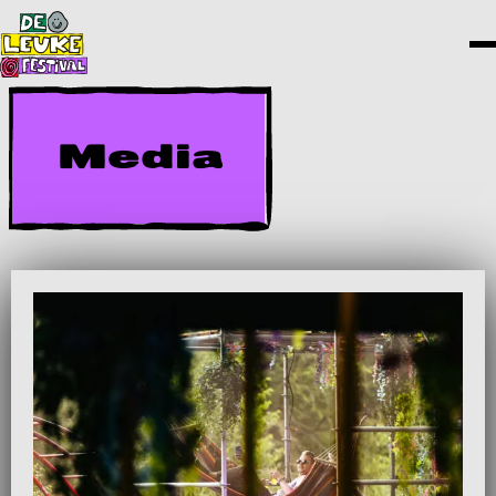
Media
Lees
meer
over
Bekijk
foto's