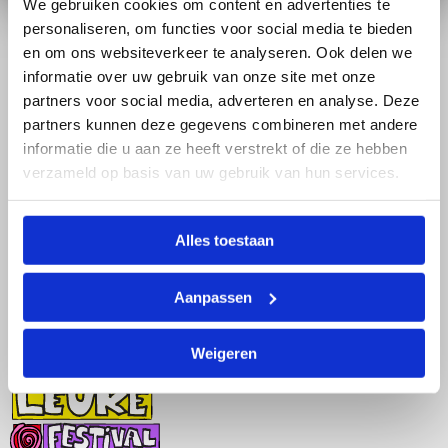
We gebruiken cookies om content en advertenties te
personaliseren, om functies voor social media te bieden
Video's
Stay Updated
en om ons websiteverkeer te analyseren. Ook delen we
informatie over uw gebruik van onze site met onze
partners voor social media, adverteren en analyse. Deze
partners kunnen deze gegevens combineren met andere
informatie die u aan ze heeft verstrekt of die ze hebben
verzameld op basis van uw gebruik van hun services.
Alles toestaan
SUBMIT
Aanpassen
Weigeren