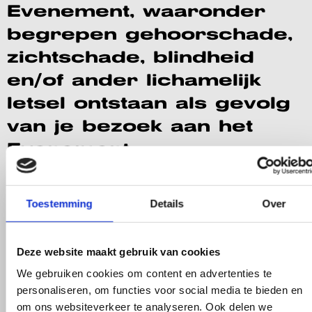
Evenement, waaronder
begrepen gehoorschade,
zichtschade, blindheid
en/of ander lichamelijk
letsel ontstaan als gevolg
van je bezoek aan het
Evenement.
Veiligheid en gedrag
Toestemming
Details
Over
1.13 In het kader van de
veiligheid op de
Deze website maakt gebruik van cookies
Evenementenlocatie ben
We gebruiken cookies om content en advertenties te
je verplicht op eerste
personaliseren, om functies voor social media te bieden en
verzoek aaneen
om ons websiteverkeer te analyseren. Ook delen we