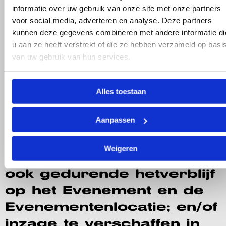
Medewerker, politie of
informatie over uw gebruik van onze site met onze partners
voor social media, adverteren en analyse. Deze partners
ander bevoegd
kunnen deze gegevens combineren met andere informatie di
gezag:volledige
u aan ze heeft verstrekt of die ze hebben verzameld op basi
medewerking te verlenen
van uw gebruik van hun services.
aan onderzoek aan
kleding
Alles toestaan
(veiligheidsfouillering),zowe
Aanpassen
bij de toegang tot het
Evenement en de
Weigeren
Evenementenlocatie als
ook gedurende hetverblijf
op het Evenement en de
Evenementenlocatie; en/of
inzage te verschaffen in